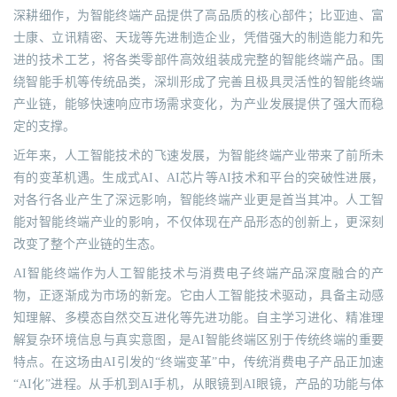
深耕细作，为智能终端产品提供了高品质的核心部件；比亚迪、富
士康、立讯精密、天珑等先进制造企业，凭借强大的制造能力和先
进的技术工艺，将各类零部件高效组装成完整的智能终端产品。围
绕智能手机等传统品类，深圳形成了完善且极具灵活性的智能终端
产业链，能够快速响应市场需求变化，为产业发展提供了强大而稳
定的支撑。
近年来，人工智能技术的飞速发展，为智能终端产业带来了前所未
有的变革机遇。生成式AI、AI芯片等AI技术和平台的突破性进展，
对各行各业产生了深远影响，智能终端产业更是首当其冲。人工智
能对智能终端产业的影响，不仅体现在产品形态的创新上，更深刻
改变了整个产业链的生态。
AI智能终端作为人工智能技术与消费电子终端产品深度融合的产
物，正逐渐成为市场的新宠。它由人工智能技术驱动，具备主动感
知理解、多模态自然交互进化等先进功能。自主学习进化、精准理
解复杂环境信息与真实意图，是AI智能终端区别于传统终端的重要
特点。在这场由AI引发的“终端变革”中，传统消费电子产品正加速
“AI化”进程。从手机到AI手机，从眼镜到AI眼镜，产品的功能与体