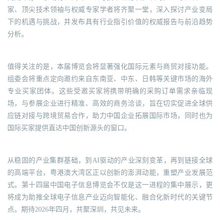
家、顶尖技术领袖与权威专家学者将齐聚一堂，深入探讨产业变局
下的机遇与挑战，并发布具有行业指引价值的权威报告与前沿趋势
分析。
值得关注的是，本届博览会将显著强化国际元素与商贸对接功能。
组委会将重点定向邀约来自东南亚、中东、日韩等关键市场的海外
专业买家团体。这些受邀买家将携带明确的采购订单需求亲临现
场，与参展企业进行精准、高效的商务洽谈，旨在切实促进全球供
应链对接与跨境贸易合作，助力中国企业拓展国际市场，同时也为
国际买家提供直达中国创新源头的窗口。
从稳固的产业集群基础，到AI驱动的产业深刻变革，再到链接全球
的高端平台，粤港澳大湾区正以创新的澎湃动能，重塑产业发展范
式。第十四届中国电子信息博览会不仅是这一进程的集中展示，更
将成为助推全球电子信息产业迈向智能化、融合化新时代的关键节
点。期待2026年四月，共聚深圳，共见未来。